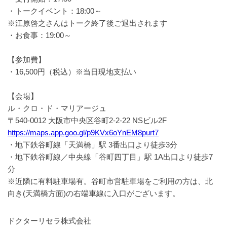
・トークイベント：18:00～
※江原啓之さんはトーク終了後ご退出されます
・お食事：19:00～
【参加費】
・16,500円（税込）※当日現地支払い
【会場】
ル・クロ・ド・マリアージュ
〒540-0012 大阪市中央区谷町2-2-22 NSビル2F
https://maps.app.goo.gl/p9KVx6oYnEM8purt7
・地下鉄谷町線「天満橋」駅 3番出口より徒歩3分
・地下鉄谷町線／中央線「谷町四丁目」駅 1A出口より徒歩7
分
※近隣に有料駐車場有。谷町市営駐車場をご利用の方は、北
向き(天満橋方面)の右端車線に入口がございます。
ドクターリセラ株式会社